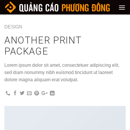
Skip
to
content
DESIGN
ANOTHER PRINT
PACKAGE
Lorem ipsum dolor sit amet, consectetuer adipiscing elit,
sed diam nonummy nibh euismod tincidunt ut laoreet
dolore magna aliquam erat volutpat.