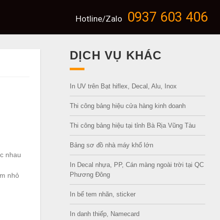
0937 603 406
Hotline/Zalo
DỊCH VỤ KHÁC
In UV trên Bạt hiflex, Decal, Alu, Inox
Thi công bảng hiệu cửa hàng kinh doanh
Thi công bảng hiệu tại tỉnh Bà Rịa Vũng Tàu
Bảng sơ đồ nhà máy khổ lớn
ác nhau
In Decal nhựa, PP, Cán màng ngoài trời tại QC
Phương Đông
ểm nhỏ
In bế tem nhãn, sticker
In danh thiếp, Namecard