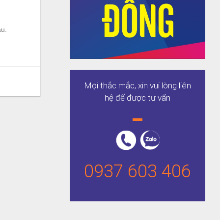
au.
Mọi thắc mắc, xin vui lòng liên
hệ để được tư vấn
0937 603 406