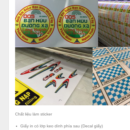
Chất liệu làm sticker
Giấy in có lớp keo dính phía sau (Decal giấy)