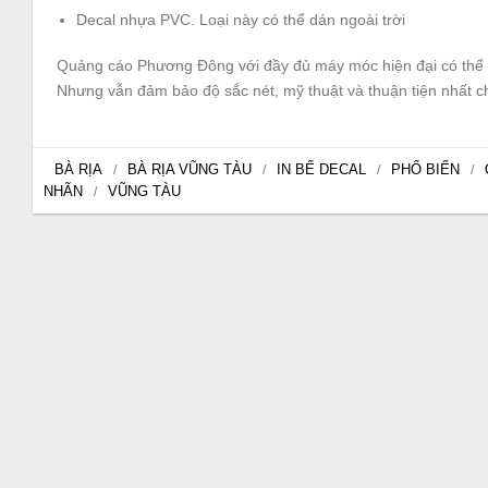
Decal nhựa PVC. Loại này có thể dán ngoài trời
Quảng cáo Phương Đông với đầy đủ máy móc hiện đại có thể in 
Nhưng vẫn đảm bảo độ sắc nét, mỹ thuật và thuận tiện nhất 
BÀ RỊA
BÀ RỊA VŨNG TÀU
IN BẾ DECAL
PHỔ BIẾN
/
/
/
/
NHÃN
VŨNG TÀU
/