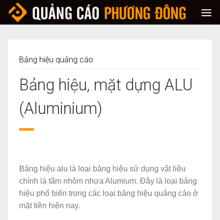
Skip
to
content
Bảng hiệu quảng cáo
Bảng hiệu, mặt dựng ALU
(Aluminium)
Bảng hiệu alu là loại bảng hiệu sử dụng vật liệu
chính là tấm nhôm nhựa Alumium. Đây là loại bảng
hiệu phổ biến trong các loại bảng hiệu quảng cáo ở
mặt tiền hiện nay.