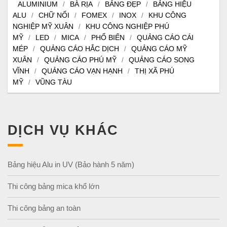
ALUMINIUM
BÀ RỊA
BẢNG ĐẸP
BẢNG HIỆU
/
/
/
ALU
CHỮ NỔI
FOMEX
INOX
KHU CÔNG
/
/
/
/
NGHIỆP MỸ XUÂN
KHU CÔNG NGHIỆP PHÚ
/
MỸ
LED
MICA
PHỔ BIẾN
QUẢNG CÁO CÁI
/
/
/
/
MÉP
QUẢNG CÁO HẮC DỊCH
QUẢNG CÁO MỸ
/
/
XUÂN
QUẢNG CÁO PHÚ MỸ
QUẢNG CÁO SONG
/
/
VĨNH
QUẢNG CÁO VẠN HẠNH
THỊ XÃ PHÚ
/
/
MỸ
VŨNG TÀU
/
DỊCH VỤ KHÁC
Bảng hiệu Alu in UV (Bảo hành 5 năm)
Thi công bảng mica khổ lớn
Thi công bảng an toàn