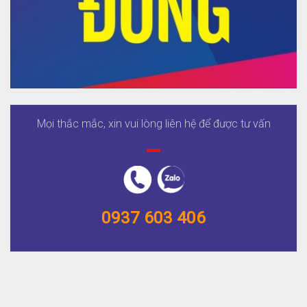
Mọi thắc mắc, xin vui lòng liên hệ để được tư vấn
0937 603 406